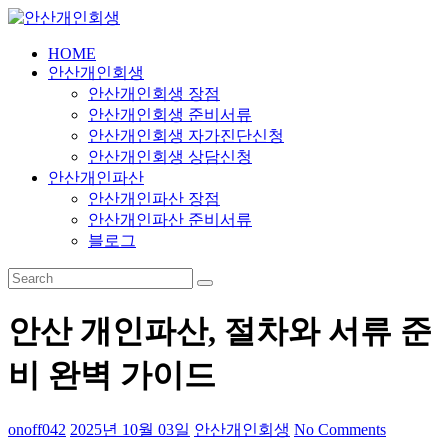
Skip
to
content
HOME
안
안산개인회생
산
안산개인회생 장점
개
안산개인회생 준비서류
인
안산개인회생 자가진단신청
안산개인회생 상담신청
회
안산개인파산
생
안산개인파산 장점
안산개인파산 준비서류
24
블로그
시
간
365
일
안산 개인파산, 절차와 서류 준
비 완벽 가이드
onoff042
2025년 10월 03일
안산개인회생
No Comments