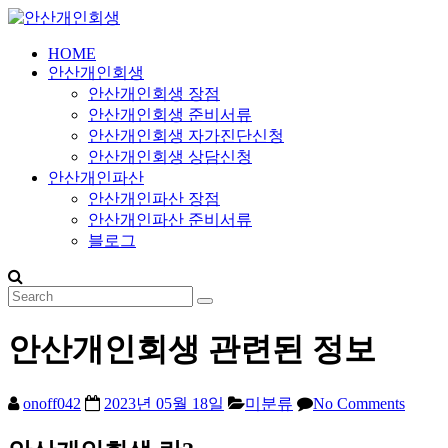
Skip
to
content
HOME
안
안산개인회생
산
안산개인회생 장점
개
안산개인회생 준비서류
인
안산개인회생 자가진단신청
안산개인회생 상담신청
회
안산개인파산
생
안산개인파산 장점
안산개인파산 준비서류
24
블로그
시
간
365
일
안산개인회생 관련된 정보
onoff042
2023년 05월 18일
미분류
No Comments