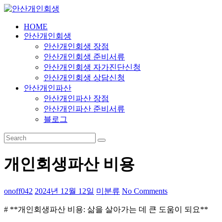
Skip
to
content
HOME
안
안산개인회생
산
안산개인회생 장점
개
안산개인회생 준비서류
인
안산개인회생 자가진단신청
안산개인회생 상담신청
회
안산개인파산
생
안산개인파산 장점
안산개인파산 준비서류
24
블로그
시
간
365
일
개인회생파산 비용
onoff042
2024년 12월 12일
미분류
No Comments
# **개인회생파산 비용: 삶을 살아가는 데 큰 도움이 되요**