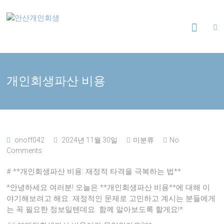
Skip
안
to
content
산
개
개인회생파산 비용
인
회
생
onoff042
2024년 11월 30일
미분류
No
Comments
24
시
# **개인회생파산 비용: 재정적 타격을 극복하는 법**
간
365
*안녕하세요 여러분! 오늘은 **개인회생파산 비용**에 대해 이
일
야기해보려고 해요. 재정적인 문제로 고민하고 계시는 분들에게
는 꼭 필요한 정보일텐데요. 함께 알아보도록 할게요!*