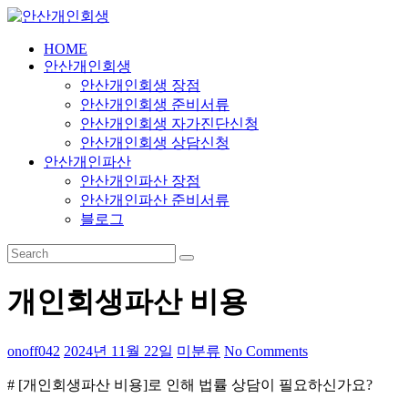
Skip
to
content
HOME
안
안산개인회생
산
안산개인회생 장점
개
안산개인회생 준비서류
인
안산개인회생 자가진단신청
안산개인회생 상담신청
회
안산개인파산
생
안산개인파산 장점
안산개인파산 준비서류
24
블로그
시
간
365
일
개인회생파산 비용
onoff042
2024년 11월 22일
미분류
No Comments
# [개인회생파산 비용]로 인해 법률 상담이 필요하신가요?