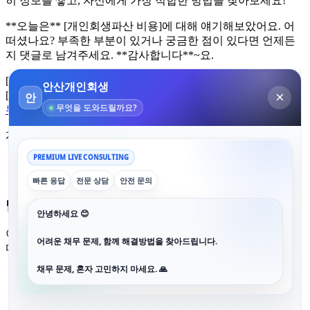
히 정보를 쌓고, 자신에게 가장 적합한 방법을 찾아보세요!
**오늘은** [개인회생파산 비용]에 대해 얘기해보았어요. 어
떠셨나요? 부족한 부분이 있거나 궁금한 점이 있다면 언제든
지 댓글로 남겨주세요. **감사합니다**~요.
[변호사나 법률가와 상담]: https://www.k-laws.com/
[개인회생파산 자문 서비스]: https://www.moj.go.kr/mojKR.jsp
무등산 고운라피네
개인회생파산 비용
←
개인회생파산 비용
개인회생파산 비용
→
답글 남기기
이메일 주소는 공개되지 않습니다.
필수 필드는
*
로 표시됩니
다