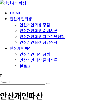
Skip
to
HOME
안
content
안산개인회생
산
안산개인회생 장점
개
안산개인회생 준비서류
인
안산개인회생 자가진단신청
회
안산개인회생 상담신청
생
안산개인파산
안산개인파산 장점
24
안산개인파산 준비서류
시
블로그
간
365
일
안산개인파산