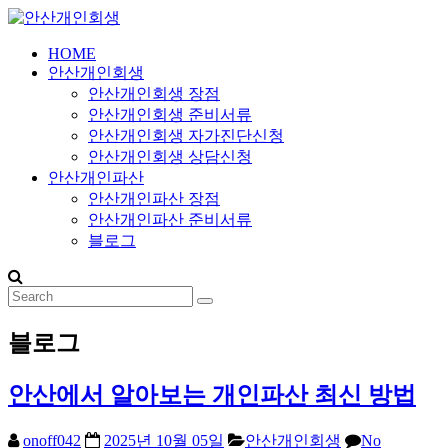
Skip
to
content
HOME
안
안산개인회생
안산개인회생 장점
산
안산개인회생 준비서류
안산개인회생 자가진단신청
개
안산개인회생 상담신청
안산개인파산
인
안산개인파산 장점
안산개인파산 준비서류
회
블로그
생
블로그
24
시
간
안산에서 알아보는 개인파산 최신 방법
365
일
onoff042
2025년 10월 05일
안산개인회생
No